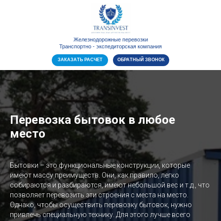
Железнодорожные перевозки
Транспортно - экспедиторская компания
ЗАКАЗАТЬ РАСЧЕТ
ОБРАТНЫЙ ЗВОНОК
Перевозка бытовок в любое
место
+7(913)745-80-50
Бытовки – это функциональные конструкции, которые
rzd-perevoz@yandex.ru
имеют массу преимуществ. Они, как правило, легко
г. Новосибирск
собираются и разбираются, имеют небольшой вес и т.д., что
позволяет перевозить эти строения с места на место.
Однако, чтобы осуществить перевозку бытовок, нужно
привлечь специальную технику. Для этого лучше всего